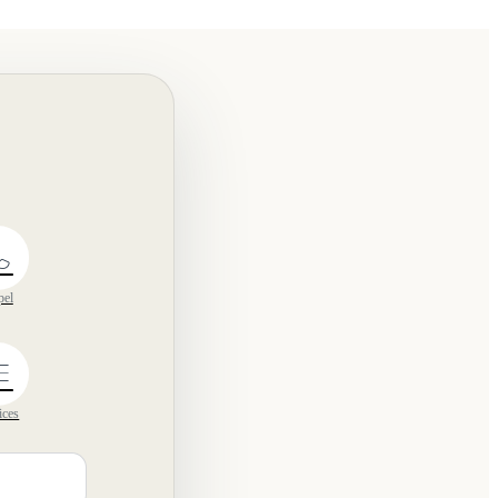
pel
ices