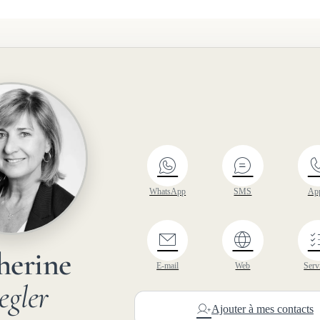
WhatsApp
SMS
Ap
herine
E-mail
Web
Serv
egler
Ajouter à mes contacts