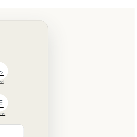
pel
ices