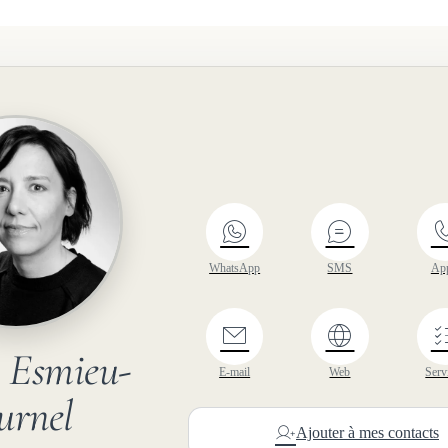
WhatsApp
SMS
Ap
e
Esmieu-
E-mail
Web
Serv
urnel
Ajouter à mes contacts