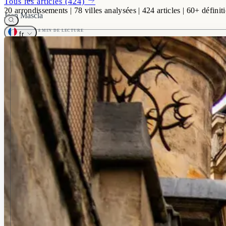
Tous les articles (424)
20
arrondissements
|
78
villes analysées
|
424
articles
|
60+
définit
Jean Mascla
22 JUIN 2026
· 8 MIN DE LECTURE
fr
Français
English
CONTACT
Décrivez votre projet
Votre chasseur dédié vous rappelle sous 24h
Commencer
01 78 76 78 10
Lun-Ven, 9h-19h
contact@homeselect.paris
Réponse sous 24h
60 rue François 1er, 75008 Paris