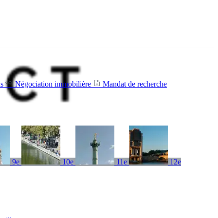
is
Négociation immobilière
Mandat de recherche
9e
10e
11e
12e