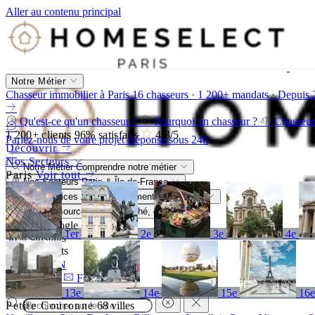
Aller au contenu principal
Notre Métier
Chasseur immobilier à Paris
16 chasseurs · 1 200+ mandats · Depuis
Qu'est-ce qu'un chasseur ?
Pourquoi un chasseur ?
Chasseur
1 200+
clients
96%
satisfaits
4,8
/5
Parlez-nous de votre projet
Réponse sous 24h
Découvrir
Nos Secteurs
Notre Métier
Comprendre notre métier
Paris
Voir tout
Nos Secteurs
Paris & Île-de-France
Nos Services
Accompagnement sur-mesure
Nos Ressources
Blog, marché, guides
4,8/5
Google
1er
2e
3e
4e
96%
satisfaits
1 200+
clients
FR
EN
Appeler
Formulaire
13e
14e
15e
16
Petite Couronne
68 villes