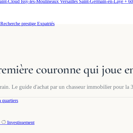
aint-Cloud
Issy-les-Moulineaux
Versailles
Saint-Germain-en-Laye
+ 60
t
Recherche prestige
Expatriés
remière couronne qui joue e
rrain. Le guide d'achat par un chasseur immobilier pour la 3e
 quartiers
Investissement