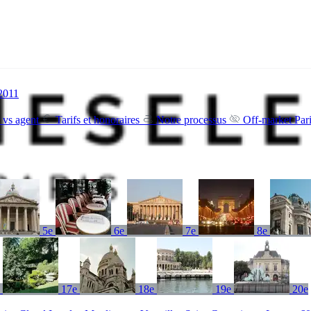
 2011
 vs agent
Tarifs et honoraires
Notre processus
Off-market Par
5e
6e
7e
8e
e
17e
18e
19e
20e