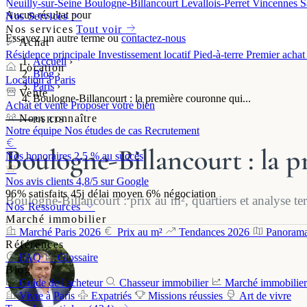
Neuilly-sur-Seine
Boulogne-Billancourt
Levallois-Perret
Vincennes
S
Aucun résultat pour
Nos Services
Nos services
Tout voir
Essayez un autre terme ou
contactez-nous
Achat
Résidence principale
Investissement locatif
Pied-à-terre
Premier acha
Accueil
›
Location
Blog
›
Location à Paris
Paris
›
Vente
Boulogne-Billancourt : la première couronne qui...
Achat et vente
Proposer votre bien
Nous connaître
PARIS
Notre équipe
Nos études de cas
Recrutement
Boulogne-Billancourt : la p
Nos honoraires
2,5 % au succès
Nos avis clients
4,8/5 sur Google
96%
satisfaits
45j
délai moyen
6%
négociation
Boulogne-Billancourt : prix au m², quartiers et analyse te
Nos Ressources
Marché immobilier
Marché Paris 2026
Prix au m²
Tendances 2026
Panorama
Références
FAQ
Glossaire
Blog
Guide de l'acheteur
Chasseur immobilier
Marché immobilier
Vivre à Paris
Expatriés
Missions réussies
Art de vivre