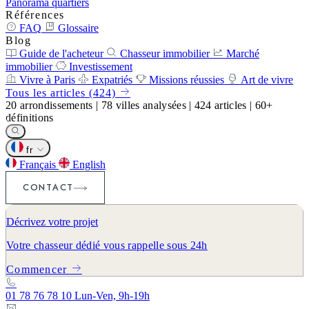
Panorama quartiers
Références
FAQ
Glossaire
Blog
Guide de l'acheteur
Chasseur immobilier
Marché
immobilier
Investissement
Vivre à Paris
Expatriés
Missions réussies
Art de vivre
Tous les articles (424)
20
arrondissements
|
78
villes analysées
|
424
articles
|
60+
définitions
fr
Français
English
CONTACT
Décrivez votre projet
Votre chasseur dédié vous rappelle sous 24h
Commencer
01 78 76 78 10
Lun-Ven, 9h-19h