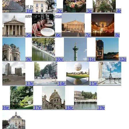
Aucun résultat pour
1er
2e
3e
4e
Essayez un autre terme ou
contactez-nous
5e
6e
7e
8e
9e
10e
11e
12e
13e
14e
15e
16e
17e
18e
19e