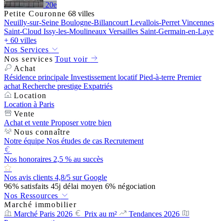
20e
Petite Couronne
68 villes
Neuilly-sur-Seine
Boulogne-Billancourt
Levallois-Perret
Vincennes
Saint-Cloud
Issy-les-Moulineaux
Versailles
Saint-Germain-en-Laye
+ 60 villes
Nos Services
Nos services
Tout voir
Achat
Résidence principale
Investissement locatif
Pied-à-terre
Premier
achat
Recherche prestige
Expatriés
Location
Location à Paris
Vente
Achat et vente
Proposer votre bien
Nous connaître
Notre équipe
Nos études de cas
Recrutement
Nos honoraires
2,5 % au succès
Nos avis clients
4,8/5 sur Google
96%
satisfaits
45j
délai moyen
6%
négociation
Nos Ressources
Marché immobilier
Marché Paris 2026
Prix au m²
Tendances 2026