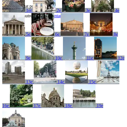
Aucun résultat pour
1er
2e
3e
4e
Essayez un autre terme ou
contactez-nous
5e
6e
7e
8e
9e
10e
11e
12e
13e
14e
15e
16e
17e
18e
19e