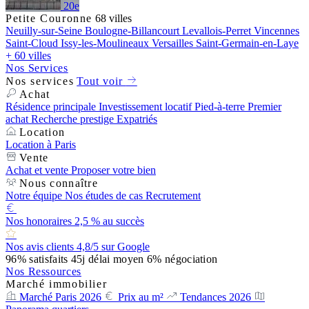
20e
Petite Couronne
68 villes
Neuilly-sur-Seine
Boulogne-Billancourt
Levallois-Perret
Vincennes
Saint-Cloud
Issy-les-Moulineaux
Versailles
Saint-Germain-en-Laye
+ 60 villes
Nos Services
Nos services
Tout voir
Achat
Résidence principale
Investissement locatif
Pied-à-terre
Premier
achat
Recherche prestige
Expatriés
Location
Location à Paris
Vente
Achat et vente
Proposer votre bien
Nous connaître
Notre équipe
Nos études de cas
Recrutement
Nos honoraires
2,5 % au succès
Nos avis clients
4,8/5 sur Google
96%
satisfaits
45j
délai moyen
6%
négociation
Nos Ressources
Marché immobilier
Marché Paris 2026
Prix au m²
Tendances 2026