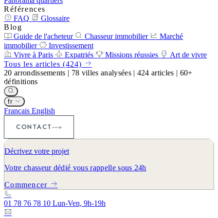
Panorama quartiers
Références
FAQ
Glossaire
Blog
Guide de l'acheteur
Chasseur immobilier
Marché
immobilier
Investissement
Vivre à Paris
Expatriés
Missions réussies
Art de vivre
Tous les articles (424)
20
arrondissements
|
78
villes analysées
|
424
articles
|
60+
définitions
fr
Français
English
CONTACT
Décrivez votre projet
Votre chasseur dédié vous rappelle sous 24h
Commencer
01 78 76 78 10
Lun-Ven, 9h-19h