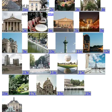
Aucun résultat pour
1er
2e
3e
4e
Essayez un autre terme ou
contactez-nous
5e
6e
7e
8e
9e
10e
11e
12e
13e
14e
15e
16e
17e
18e
19e