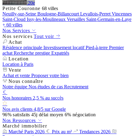
20e
Petite Couronne
68 villes
Neuilly-sur-Seine
Boulogne-Billancourt
Levallois-Perret
Vincennes
Saint-Cloud
Issy-les-Moulineaux
Versailles
Saint-Germain-en-Laye
+ 60 villes
Nos Services
Nos services
Tout voir
Achat
Résidence principale
Investissement locatif
Pied-à-terre
Premier
achat
Recherche prestige
Expatriés
Location
Location à Paris
Vente
Achat et vente
Proposer votre bien
Nous connaître
Notre équipe
Nos études de cas
Recrutement
Nos honoraires
2,5 % au succès
Nos avis clients
4,8/5 sur Google
96%
satisfaits
45j
délai moyen
6%
négociation
Nos Ressources
Marché immobilier
Marché Paris 2026
Prix au m²
Tendances 2026