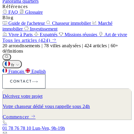
Panorama quartiers
Références
FAQ
Glossaire
Blog
Guide de l'acheteur
Chasseur immobilier
Marché
immobilier
Investissement
Vivre à Paris
Expatriés
Missions réussies
Art de vivre
Tous les articles (424)
20
arrondissements
|
78
villes analysées
|
424
articles
|
60+
définitions
fr
Français
English
CONTACT
Décrivez votre projet
Votre chasseur dédié vous rappelle sous 24h
Commencer
01 78 76 78 10
Lun-Ven, 9h-19h