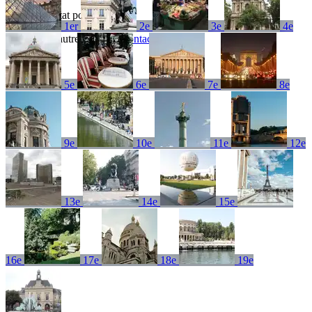
Aucun résultat pour
1er
2e
3e
4e
Essayez un autre terme ou
contactez-nous
5e
6e
7e
8e
9e
10e
11e
12e
13e
14e
15e
16e
17e
18e
19e