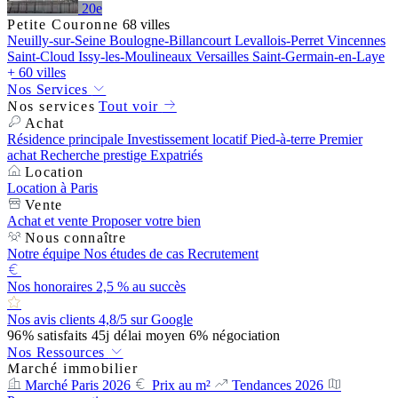
20e
Petite Couronne
68 villes
Neuilly-sur-Seine
Boulogne-Billancourt
Levallois-Perret
Vincennes
Saint-Cloud
Issy-les-Moulineaux
Versailles
Saint-Germain-en-Laye
+ 60 villes
Nos Services
Nos services
Tout voir
Achat
Résidence principale
Investissement locatif
Pied-à-terre
Premier
achat
Recherche prestige
Expatriés
Location
Location à Paris
Vente
Achat et vente
Proposer votre bien
Nous connaître
Notre équipe
Nos études de cas
Recrutement
Nos honoraires
2,5 % au succès
Nos avis clients
4,8/5 sur Google
96%
satisfaits
45j
délai moyen
6%
négociation
Nos Ressources
Marché immobilier
Marché Paris 2026
Prix au m²
Tendances 2026