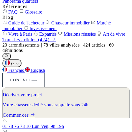
Panorama quartiers
Références
FAQ
Glossaire
Blog
Guide de l'acheteur
Chasseur immobilier
Marché
immobilier
Investissement
Vivre à Paris
Expatriés
Missions réussies
Art de vivre
Tous les articles (424)
20
arrondissements
|
78
villes analysées
|
424
articles
|
60+
définitions
fr
Français
English
CONTACT
Décrivez votre projet
Votre chasseur dédié vous rappelle sous 24h
Commencer
01 78 76 78 10
Lun-Ven, 9h-19h