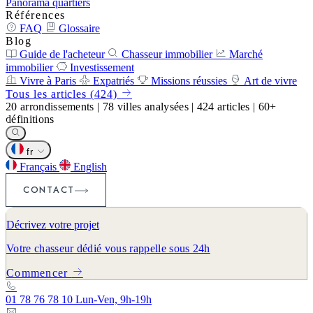
Panorama quartiers
Références
FAQ
Glossaire
Blog
Guide de l'acheteur
Chasseur immobilier
Marché
immobilier
Investissement
Vivre à Paris
Expatriés
Missions réussies
Art de vivre
Tous les articles (424)
20
arrondissements
|
78
villes analysées
|
424
articles
|
60+
définitions
fr
Français
English
CONTACT
Décrivez votre projet
Votre chasseur dédié vous rappelle sous 24h
Commencer
01 78 76 78 10
Lun-Ven, 9h-19h