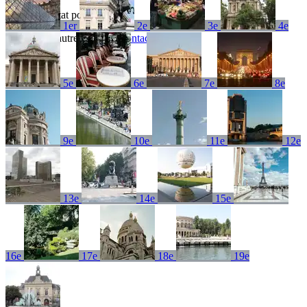
Aucun résultat pour
1er
2e
3e
4e
Essayez un autre terme ou
contactez-nous
5e
6e
7e
8e
9e
10e
11e
12e
13e
14e
15e
16e
17e
18e
19e