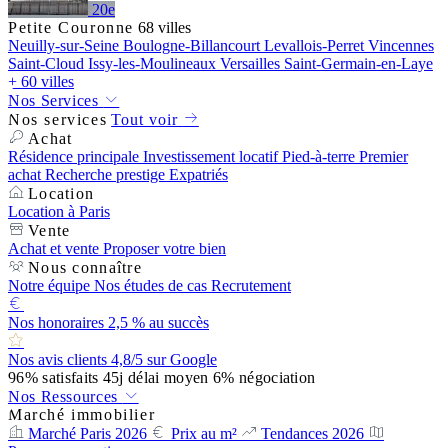
20e
Petite Couronne
68 villes
Neuilly-sur-Seine
Boulogne-Billancourt
Levallois-Perret
Vincennes
Saint-Cloud
Issy-les-Moulineaux
Versailles
Saint-Germain-en-Laye
+ 60 villes
Nos Services
Nos services
Tout voir
Achat
Résidence principale
Investissement locatif
Pied-à-terre
Premier
achat
Recherche prestige
Expatriés
Location
Location à Paris
Vente
Achat et vente
Proposer votre bien
Nous connaître
Notre équipe
Nos études de cas
Recrutement
Nos honoraires
2,5 % au succès
Nos avis clients
4,8/5 sur Google
96%
satisfaits
45j
délai moyen
6%
négociation
Nos Ressources
Marché immobilier
Marché Paris 2026
Prix au m²
Tendances 2026