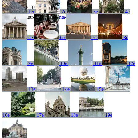
Aucun résultat pour
1er
2e
3e
4e
Essayez un autre terme ou
contactez-nous
5e
6e
7e
8e
9e
10e
11e
12e
13e
14e
15e
16e
17e
18e
19e