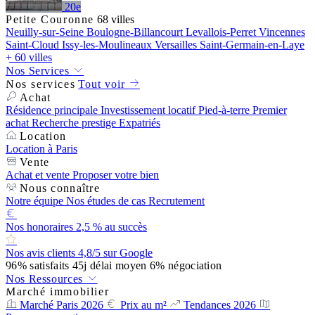
20e
Petite Couronne
68 villes
Neuilly-sur-Seine
Boulogne-Billancourt
Levallois-Perret
Vincennes
Saint-Cloud
Issy-les-Moulineaux
Versailles
Saint-Germain-en-Laye
+ 60 villes
Nos Services
Nos services
Tout voir
Achat
Résidence principale
Investissement locatif
Pied-à-terre
Premier
achat
Recherche prestige
Expatriés
Location
Location à Paris
Vente
Achat et vente
Proposer votre bien
Nous connaître
Notre équipe
Nos études de cas
Recrutement
Nos honoraires
2,5 % au succès
Nos avis clients
4,8/5 sur Google
96%
satisfaits
45j
délai moyen
6%
négociation
Nos Ressources
Marché immobilier
Marché Paris 2026
Prix au m²
Tendances 2026