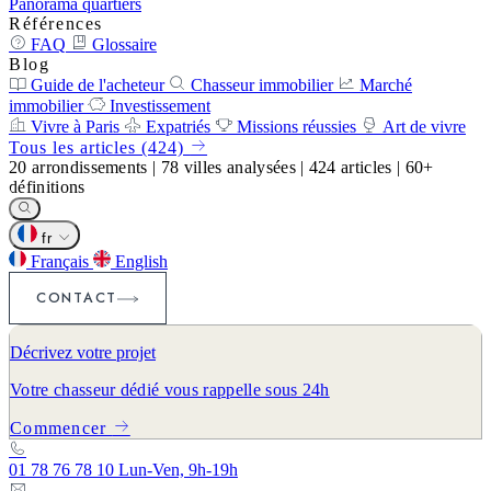
Panorama quartiers
Références
FAQ
Glossaire
Blog
Guide de l'acheteur
Chasseur immobilier
Marché
immobilier
Investissement
Vivre à Paris
Expatriés
Missions réussies
Art de vivre
Tous les articles (424)
20
arrondissements
|
78
villes analysées
|
424
articles
|
60+
définitions
fr
Français
English
CONTACT
Décrivez votre projet
Votre chasseur dédié vous rappelle sous 24h
Commencer
01 78 76 78 10
Lun-Ven, 9h-19h