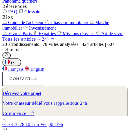
Panorama quartiers
Références
FAQ
Glossaire
Blog
Guide de l'acheteur
Chasseur immobilier
Marché
immobilier
Investissement
Vivre à Paris
Expatriés
Missions réussies
Art de vivre
Tous les articles (424)
20
arrondissements
|
78
villes analysées
|
424
articles
|
60+
définitions
fr
Français
English
CONTACT
Décrivez votre projet
Votre chasseur dédié vous rappelle sous 24h
Commencer
01 78 76 78 10
Lun-Ven, 9h-19h