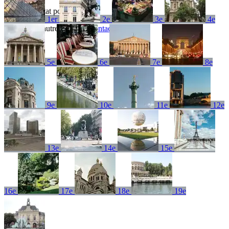
Aucun résultat pour
1er
2e
3e
4e
Essayez un autre terme ou
contactez-nous
5e
6e
7e
8e
9e
10e
11e
12e
13e
14e
15e
16e
17e
18e
19e