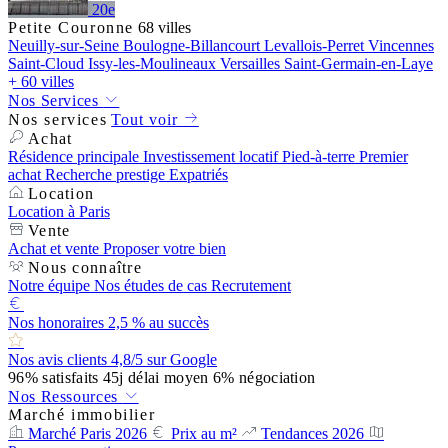
20e
Petite Couronne
68 villes
Neuilly-sur-Seine
Boulogne-Billancourt
Levallois-Perret
Vincennes
Saint-Cloud
Issy-les-Moulineaux
Versailles
Saint-Germain-en-Laye
+ 60 villes
Nos Services
Nos services
Tout voir
Achat
Résidence principale
Investissement locatif
Pied-à-terre
Premier
achat
Recherche prestige
Expatriés
Location
Location à Paris
Vente
Achat et vente
Proposer votre bien
Nous connaître
Notre équipe
Nos études de cas
Recrutement
Nos honoraires
2,5 % au succès
Nos avis clients
4,8/5 sur Google
96%
satisfaits
45j
délai moyen
6%
négociation
Nos Ressources
Marché immobilier
Marché Paris 2026
Prix au m²
Tendances 2026