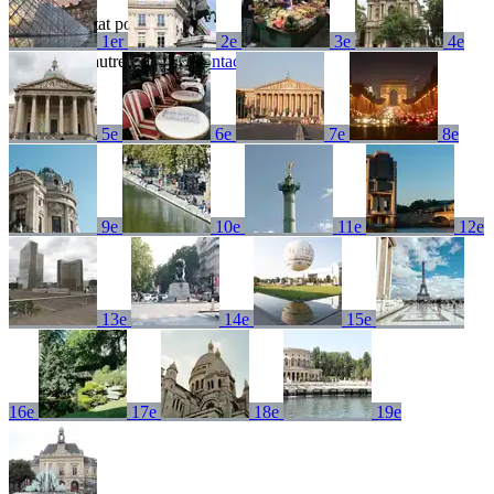
Aucun résultat pour
1er
2e
3e
4e
Essayez un autre terme ou
contactez-nous
5e
6e
7e
8e
9e
10e
11e
12e
13e
14e
15e
16e
17e
18e
19e