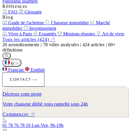
Panorama quartiers
Références
FAQ
Glossaire
Blog
Guide de l'acheteur
Chasseur immobilier
Marché
immobilier
Investissement
Vivre à Paris
Expatriés
Missions réussies
Art de vivre
Tous les articles (424)
20
arrondissements
|
78
villes analysées
|
424
articles
|
60+
définitions
fr
Français
English
CONTACT
Décrivez votre projet
Votre chasseur dédié vous rappelle sous 24h
Commencer
01 78 76 78 10
Lun-Ven, 9h-19h