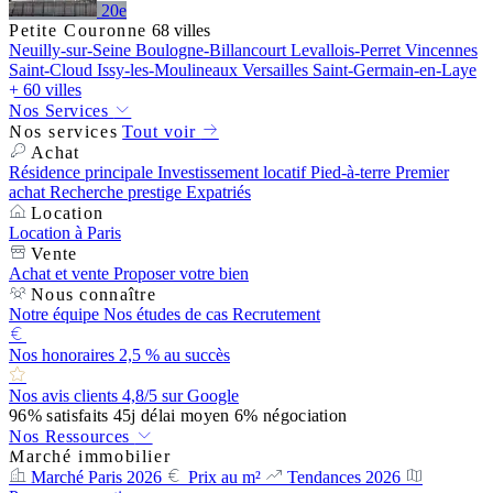
20e
Petite Couronne
68 villes
Neuilly-sur-Seine
Boulogne-Billancourt
Levallois-Perret
Vincennes
Saint-Cloud
Issy-les-Moulineaux
Versailles
Saint-Germain-en-Laye
+ 60 villes
Nos Services
Nos services
Tout voir
Achat
Résidence principale
Investissement locatif
Pied-à-terre
Premier
achat
Recherche prestige
Expatriés
Location
Location à Paris
Vente
Achat et vente
Proposer votre bien
Nous connaître
Notre équipe
Nos études de cas
Recrutement
Nos honoraires
2,5 % au succès
Nos avis clients
4,8/5 sur Google
96%
satisfaits
45j
délai moyen
6%
négociation
Nos Ressources
Marché immobilier
Marché Paris 2026
Prix au m²
Tendances 2026