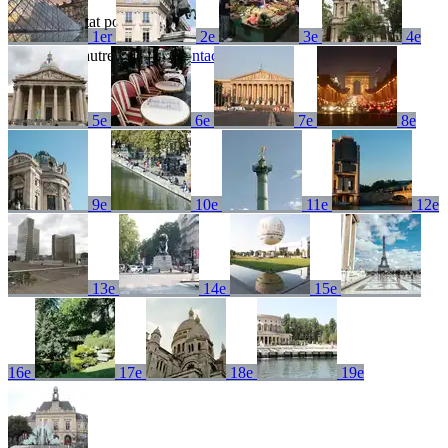
Aucun résultat pour
1er
2e
3e
4e
Essayez un autre terme ou
contactez-nous
5e
6e
7e
8e
9e
10e
11e
12e
13e
14e
15e
16e
17e
18e
19e