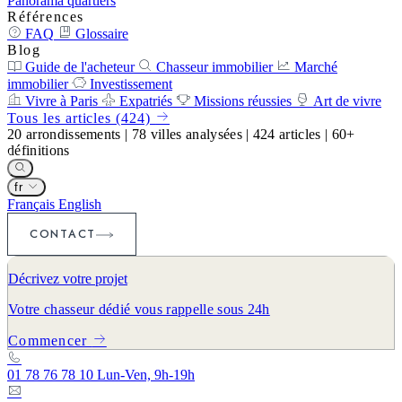
Panorama quartiers
Références
FAQ
Glossaire
Blog
Guide de l'acheteur
Chasseur immobilier
Marché
immobilier
Investissement
Vivre à Paris
Expatriés
Missions réussies
Art de vivre
Tous les articles (424)
20
arrondissements
|
78
villes analysées
|
424
articles
|
60+
définitions
fr
Français
English
CONTACT
Décrivez votre projet
Votre chasseur dédié vous rappelle sous 24h
Commencer
01 78 76 78 10
Lun-Ven, 9h-19h