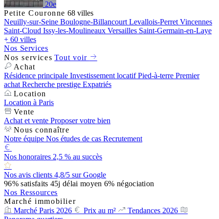
20e
Petite Couronne
68 villes
Neuilly-sur-Seine
Boulogne-Billancourt
Levallois-Perret
Vincennes
Saint-Cloud
Issy-les-Moulineaux
Versailles
Saint-Germain-en-Laye
+ 60 villes
Nos Services
Nos services
Tout voir
Achat
Résidence principale
Investissement locatif
Pied-à-terre
Premier
achat
Recherche prestige
Expatriés
Location
Location à Paris
Vente
Achat et vente
Proposer votre bien
Nous connaître
Notre équipe
Nos études de cas
Recrutement
Nos honoraires
2,5 % au succès
Nos avis clients
4,8/5 sur Google
96%
satisfaits
45j
délai moyen
6%
négociation
Nos Ressources
Marché immobilier
Marché Paris 2026
Prix au m²
Tendances 2026