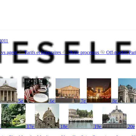
 2011
 vs agent
Tarifs et honoraires
Notre processus
Off-market Par
5e
6e
7e
8e
e
17e
18e
19e
20e