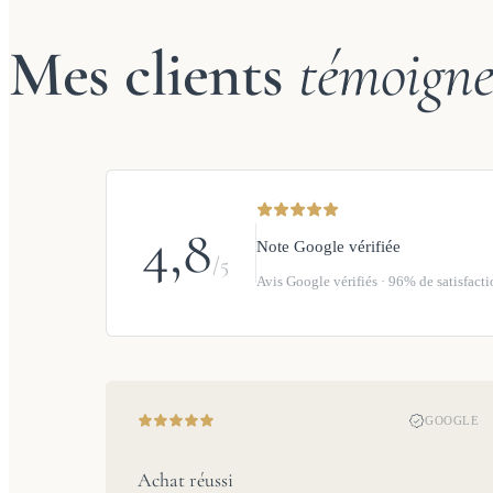
Mes clients
témoigne
4,8
Note Google vérifiée
/5
Avis Google vérifiés · 96% de satisfact
GOOGLE
Achat réussi