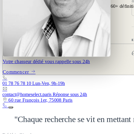
Tous les articles (424)
20
arrondissements
|
78
villes analysées
|
424
articles
|
60+
définit
fr
Français
English
CONTACT
Décrivez votre projet
Votre chasseur dédié vous rappelle sous 24h
Commencer
01 78 76 78 10
Lun-Ven, 9h-19h
contact@homeselect.paris
Réponse sous 24h
60 rue François 1er, 75008 Paris
«
"Chaque recherche se vit en mettant 