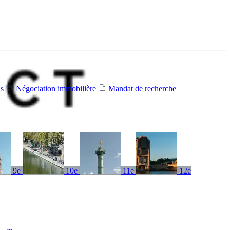
is
Négociation immobilière
Mandat de recherche
9e
10e
11e
12e