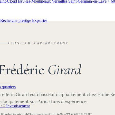
aint-Cloud
Issy-les-Moulineaux
Versailles
Saint-Germain-en-Laye
+ 60
t
Recherche prestige
Expatriés
CHASSEUR D'APPARTEMENT
Frédéric
Girard
 quartiers
Frédéric Girard est chasseur d'appartement chez Home Sel
rincipalement sur Paris. 6 ans d'expérience.
Investissement
frederic.girard@homeselect.paris
+33 6 69 16 71 62