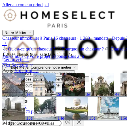
Aller au contenu principal
Notre Métier
Chasseur immobilier à Paris
16 chasseurs · 1 200+ mandats · Depuis
Qu'est-ce qu'un chasseur ?
Pourquoi un chasseur ?
Chasseur
1 200+
clients
96%
satisfaits
4,8
/5
Parlez-nous de votre projet
Réponse sous 24h
Découvrir
Nos Secteurs
Notre Métier
Comprendre notre métier
Paris
Voir tout
Nos Secteurs
Paris & Île-de-France
Nos Services
Accompagnement sur-mesure
Nos Ressources
Blog, marché, guides
4,8/5
Google
1er
2e
3e
4e
96%
satisfaits
1 200+
clients
FR
EN
Appeler
Formulaire
13e
14e
15e
16
Petite Couronne
68 villes