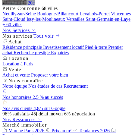
20e
Petite Couronne
68 villes
Neuilly-sur-Seine
Boulogne-Billancourt
Levallois-Perret
Vincennes
Saint-Cloud
Issy-les-Moulineaux
Versailles
Saint-Germain-en-Laye
+ 60 villes
Nos Services
Nos services
Tout voir
Achat
Résidence principale
Investissement locatif
Pied-à-terre
Premier
achat
Recherche prestige
Expatriés
Location
Location à Paris
Vente
Achat et vente
Proposer votre bien
Nous connaître
Notre équipe
Nos études de cas
Recrutement
Nos honoraires
2,5 % au succès
Nos avis clients
4,8/5 sur Google
96%
satisfaits
45j
délai moyen
6%
négociation
Nos Ressources
Marché immobilier
Marché Paris 2026
Prix au m²
Tendances 2026