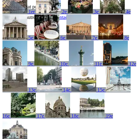
Aucun résultat pour
1er
2e
3e
4e
Essayez un autre terme ou
contactez-nous
5e
6e
7e
8e
9e
10e
11e
12e
13e
14e
15e
16e
17e
18e
19e