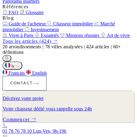
Panorama quartiers
Références
FAQ
Glossaire
Blog
Guide de l'acheteur
Chasseur immobilier
Marché
immobilier
Investissement
Vivre à Paris
Expatriés
Missions réussies
Art de vivre
Tous les articles (424)
20
arrondissements
|
78
villes analysées
|
424
articles
|
60+
définitions
fr
Français
English
CONTACT
Décrivez votre projet
Votre chasseur dédié vous rappelle sous 24h
Commencer
01 78 76 78 10
Lun-Ven, 9h-19h