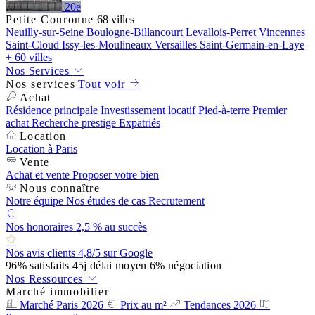
20e
Petite Couronne
68 villes
Neuilly-sur-Seine
Boulogne-Billancourt
Levallois-Perret
Vincennes
Saint-Cloud
Issy-les-Moulineaux
Versailles
Saint-Germain-en-Laye
+ 60 villes
Nos Services
Nos services
Tout voir
Achat
Résidence principale
Investissement locatif
Pied-à-terre
Premier
achat
Recherche prestige
Expatriés
Location
Location à Paris
Vente
Achat et vente
Proposer votre bien
Nous connaître
Notre équipe
Nos études de cas
Recrutement
Nos honoraires
2,5 % au succès
Nos avis clients
4,8/5 sur Google
96%
satisfaits
45j
délai moyen
6%
négociation
Nos Ressources
Marché immobilier
Marché Paris 2026
Prix au m²
Tendances 2026