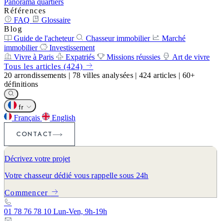
Panorama quartiers
Références
FAQ
Glossaire
Blog
Guide de l'acheteur
Chasseur immobilier
Marché
immobilier
Investissement
Vivre à Paris
Expatriés
Missions réussies
Art de vivre
Tous les articles (424)
20
arrondissements
|
78
villes analysées
|
424
articles
|
60+
définitions
fr
Français
English
CONTACT
Décrivez votre projet
Votre chasseur dédié vous rappelle sous 24h
Commencer
01 78 76 78 10
Lun-Ven, 9h-19h