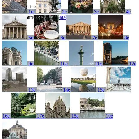
Aucun résultat pour
1er
2e
3e
4e
Essayez un autre terme ou
contactez-nous
5e
6e
7e
8e
9e
10e
11e
12e
13e
14e
15e
16e
17e
18e
19e